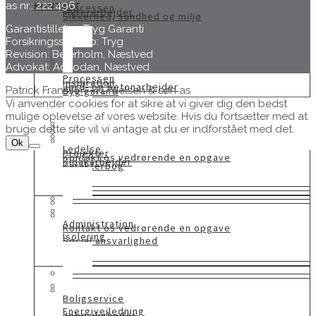
KONTAKT
as nr.: 222.496
Processen
Murerarbejder
Sikkerhed, sundhed og miljø
Garantistillelse: Tryg Garanti
Forsikringsselskab: Tryg
Revision: Beierholm, Næstved
Advokat: Advodan, Næstved
Processen
Inspiration
Jord- og betonarbejder
Patrick Fransson - H. Nielsen & søn as
Byg garanti
Vi anvender cookies for at sikre at vi giver dig den bedst
mulige oplevelse af vores website. Hvis du fortsætter med at
bruge dette site vil vi antage at du er indforstået med det.
Ok
Ledelse
Projekter
Kontakt os vedrørende en opgave
Kloakarbejder
Karakterbog
Administration
Kontakt os vedrørende en opgave
Isolering
Social ansvarlighed
Boligservice
Energivejledning
Jobmuligheder