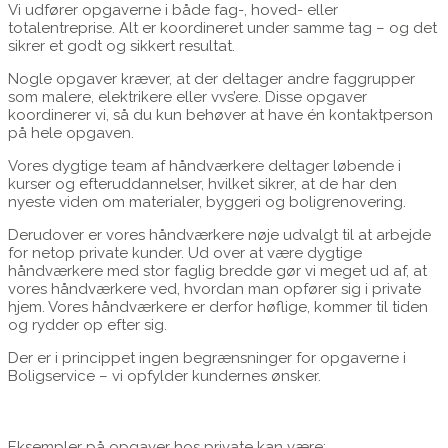
Vi udfører opgaverne i både fag-, hoved- eller
totalentreprise. Alt er koordineret under samme tag – og det
sikrer et godt og sikkert resultat.
Nogle opgaver kræver, at der deltager andre faggrupper
som malere, elektrikere eller vvs’ere. Disse opgaver
koordinerer vi, så du kun behøver at have én kontaktperson
på hele opgaven.
Vores dygtige team af håndværkere deltager løbende i
kurser og efteruddannelser, hvilket sikrer, at de har den
nyeste viden om materialer, byggeri og boligrenovering.
Derudover er vores håndværkere nøje udvalgt til at arbejde
for netop private kunder. Ud over at være dygtige
håndværkere med stor faglig bredde gør vi meget ud af, at
vores håndværkere ved, hvordan man opfører sig i private
hjem. Vores håndværkere er derfor høflige, kommer til tiden
og rydder op efter sig.
Der er i princippet ingen begrænsninger for opgaverne i
Boligservice – vi opfylder kundernes ønsker.
Eksempler på opgaver hos private kan være: