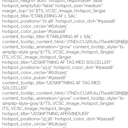
hotspot_height=”auto” hotspot_responsive=”false”
hotspot_emptyfull=”false” hotspot_size=”medium”
margin_top=”20″][TS_VCSC_Image_Hotspot_Single
hotspot_title=”ETABLERING AF 1. SAL”
hotspot_positions=”72,48″ hotspot_color_dot=”#9a1a18″
hotspot_color_circle=”#62b5e5″
hotspot_color_pulse=”#9a1a18″
content_tooltip_title=”ETABLERING AF 1. SAL”
content_tooltip_content_html=”JTNDcCUzRUluJTIwaWQl
content_tooltip_animation=”grow” content_tooltip_style=”ts-
simptip-style-gray”][/TS_VCSC_Image_Hotspot_Single]
[TS_VCSC_Image_Hotspot_Single
hotspot_title=”UDSKIFTNING AF TAG MED SOLCELLER”
hotspot_positions=”43,9″ hotspot_color_dot=”#9a1a18″
hotspot_color_circle=”#62b5e5″
hotspot_color_pulse=”#9a1a18″
content_tooltip_title=”UDSKIFTNING AF TAG MED
SOLCELLER”
content_tooltip_content_html=”JTNDcCUzRUluJTIwaWQl
content_tooltip_animation=”grow” content_tooltip_style=”ts-
simptip-style-gray”][/TS_VCSC_Image_Hotspot_Single]
[TS_VCSC_Image_Hotspot_Single
hotspot_title=”UDSKIFTNING AFVINDUER”
hotspot_positions=”15,36″ hotspot_color_dot=”#9a1a18″
hotspot_color_circle=”#62b5e5″