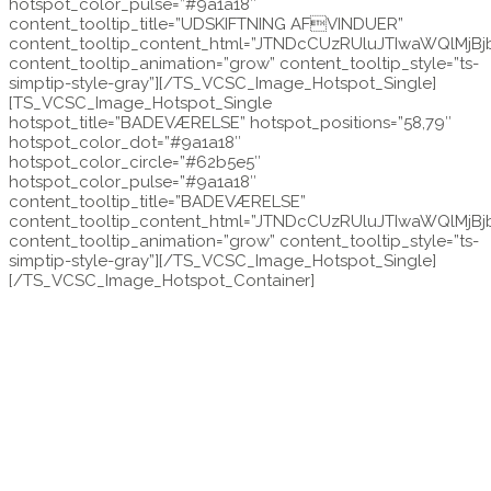
hotspot_color_pulse=”#9a1a18″
content_tooltip_title=”UDSKIFTNING AFVINDUER”
content_tooltip_content_html=”JTNDcCUzRUluJTIwaWQl
content_tooltip_animation=”grow” content_tooltip_style=”ts-
simptip-style-gray”][/TS_VCSC_Image_Hotspot_Single]
[TS_VCSC_Image_Hotspot_Single
hotspot_title=”BADEVÆRELSE” hotspot_positions=”58,79″
hotspot_color_dot=”#9a1a18″
hotspot_color_circle=”#62b5e5″
hotspot_color_pulse=”#9a1a18″
content_tooltip_title=”BADEVÆRELSE”
content_tooltip_content_html=”JTNDcCUzRUluJTIwaWQl
content_tooltip_animation=”grow” content_tooltip_style=”ts-
simptip-style-gray”][/TS_VCSC_Image_Hotspot_Single]
[/TS_VCSC_Image_Hotspot_Container]