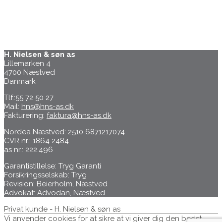
H. Nielsen & søn as
Lillemarken 4
4700 Næstved
Danmark
Tlf.:55 72 50 27
Mail:
hns@hns-as.dk
Fakturering:
faktura@hns-as.dk
Nordea Næstved: 2510 6871217074
CVR nr.: 1864 2484
as nr.: 222.496
Garantistillelse: Tryg Garanti
Forsikringsselskab: Tryg
Revision: Beierholm, Næstved
Advokat: Advodan, Næstved
Privat kunde - H. Nielsen & søn as
Vi anvender cookies for at sikre at vi giver dig den bedst